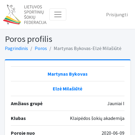
Prisijungti
Poros profilis
Pagrindinis
Poros
Martynas Bykovas-Elzė Milašiūtė
Martynas Bykovas
Elzė Milašiūtė
Amžiaus grupė
Jauniai I
Klubas
Klaipėdos šokių akademija
Poroje nuo
2020-06-09