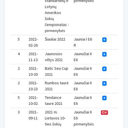
standartinių ir
pirmenybės
Lotynų
Amerikos
šokių
čempionatas -
pirmenybės
5
2022-
Šiauliai 2022
Jauniai I E6
1
R
02-26
R
4
2021-
Jaunosios
Jaunučiai II
1
R
11-13
viltys 2021
E6
2
2021-
Batic Sea Cup
Jaunučiai II
1
R
10-30
2021
E6
2
2021-
Rumbos taurė
Jaunučiai II
1
R
10-23
2021
E6
5
2021-
Tendance
Jaunučiai II
1
R
10-02
taurė 2021
E6
3
2021-
2021 m.
Jaunučiai II
2
Č/P
09-11
Lietuvos 10-
E6
ties šokių
pirmenybės