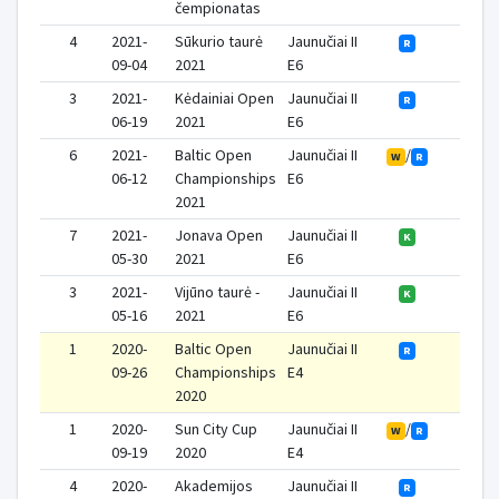
čempionatas
4
2021-
Sūkurio taurė
Jaunučiai II
1
R
09-04
2021
E6
3
2021-
Kėdainiai Open
Jaunučiai II
1
R
06-19
2021
E6
6
2021-
Baltic Open
Jaunučiai II
/
1
W
R
06-12
Championships
E6
2021
7
2021-
Jonava Open
Jaunučiai II
1
K
05-30
2021
E6
3
2021-
Vijūno taurė -
Jaunučiai II
1
K
05-16
2021
E6
1
2020-
Baltic Open
Jaunučiai II
4
R
09-26
Championships
E4
2020
1
2020-
Sun City Cup
Jaunučiai II
/
5
W
R
09-19
2020
E4
4
2020-
Akademijos
Jaunučiai II
2
R