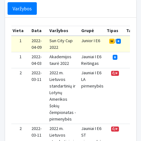
Varžybos
Vieta
Data
Varžybos
Grupė
Tipas
Taškai
1
2022-
Sun City Cup
Junior I E6
/
4
W
R
04-09
2022
1
2022-
Akademijos
Jauniai I E6
3
R
04-03
taurė 2022
Reitingas
2
2022-
2022 m.
Jauniai I E6
Č/P
03-11
Lietuvos
LA
standartinių ir
pirmenybės
Lotynų
Amerikos
šokių
čempionatas -
pirmenybės
2
2022-
2022 m.
Jauniai I E6
Č/P
03-11
Lietuvos
ST