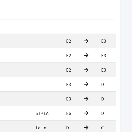
E2
E3
E2
E3
E2
E3
E3
D
E3
D
ST+LA
E6
D
Latin
D
C