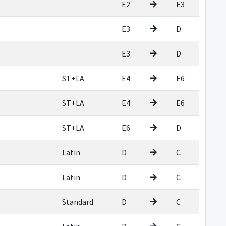
E2
E3
E3
D
E3
D
ST+LA
E4
E6
ST+LA
E4
E6
ST+LA
E6
D
Latin
D
C
Latin
D
C
Standard
D
C