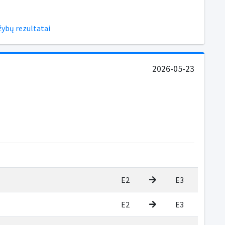
žybų rezultatai
2026-05-23
E2
E3
E2
E3