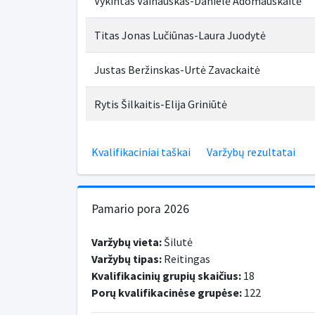
Vykintas Vainauskas-Danielė Adomauskaitė
Titas Jonas Lučiūnas-Laura Juodytė
Justas Beržinskas-Urtė Zavackaitė
Rytis Šilkaitis-Elija Griniūtė
Kvalifikaciniai taškai
Varžybų rezultatai
Pamario pora 2026
Varžybų vieta:
Šilutė
Varžybų tipas:
Reitingas
Kvalifikacinių grupių skaičius:
18
Porų kvalifikacinėse grupėse:
122