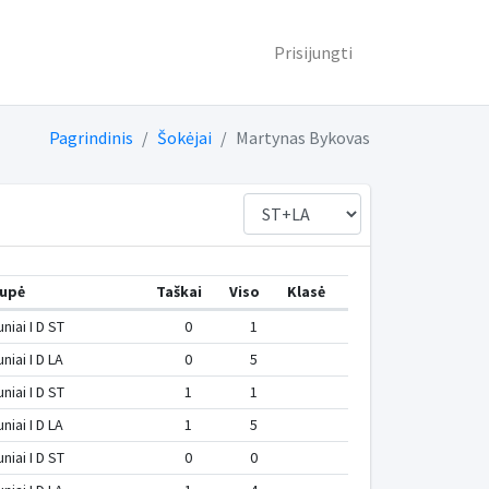
Prisijungti
Pagrindinis
Šokėjai
Martynas Bykovas
upė
Taškai
Viso
Klasė
niai I D ST
0
1
niai I D LA
0
5
niai I D ST
1
1
niai I D LA
1
5
niai I D ST
0
0