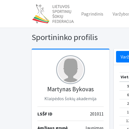
Pagrindinis
Varžybo
Sportininko profilis
Var
Viet
9
Martynas Bykovas
6
Klaipėdos šokių akademija
2
1
LSŠF ID
201011
1
Amžiaus grupė
Jaunimas