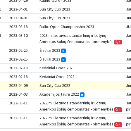
2023-04-29
Kauno taurė - 2023
Jau
0
2023-04-01
Sun City Cup 2023
Jau
3
2023-04-01
Sun City Cup 2023
Jun
2023-03-18
Baltic Open Championship 2023
JU
3
2023-03-10
2023 m. Lietuvos standartinių ir Lotynų
Ja
Amerikos šokių čempionatas - pirmenybės
Č/P
2023-02-25
Šiauliai 2023
Ja
R
2023-02-25
Šiauliai 2023
Ja
R
2023-02-18
Kėdainiai Open 2023
Jau
2023-02-18
Kėdainiai Open 2023
Jau
2022-04-09
Sun City Cup 2022
Jun
2022-04-03
Akademijos taurė 2022
Ja
R
2022-03-11
2022 m. Lietuvos standartinių ir Lotynų
Jau
Amerikos šokių čempionatas - pirmenybės
pi
Č/P
2022-03-11
2022 m. Lietuvos standartinių ir Lotynų
Jau
Amerikos šokių čempionatas - pirmenybės
pi
Č/P