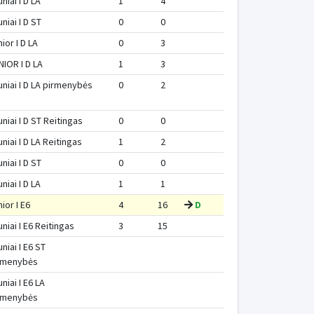
niai I D LA
1
4
niai I D ST
0
0
ior I D LA
0
3
NIOR I D LA
1
3
uniai I D LA pirmenybės
0
2
uniai I D ST Reitingas
0
0
uniai I D LA Reitingas
1
2
niai I D ST
0
0
niai I D LA
1
1
ior I E6
4
16
D
uniai I E6 Reitingas
3
15
niai I E6 ST
rmenybės
niai I E6 LA
rmenybės