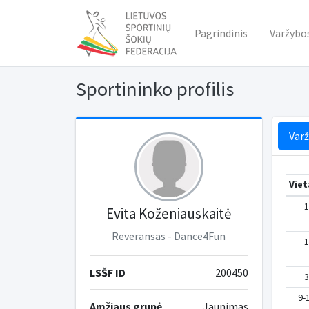
Pagrindinis
Varžybo
Sportininko profilis
Var
Viet
1
Evita Koženiauskaitė
Reveransas - Dance4Fun
1
LSŠF ID
200450
3
9-
Amžiaus grupė
Jaunimas