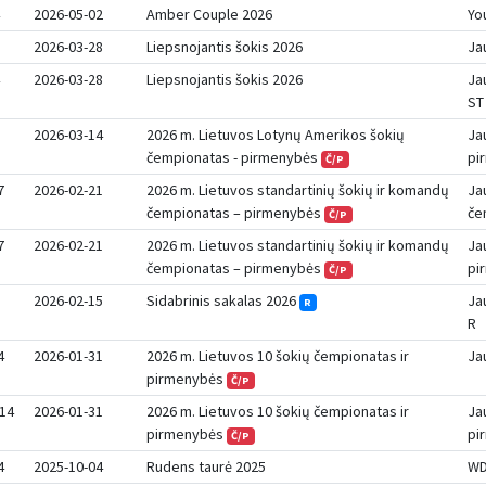
2026-05-02
Amber Couple 2026
Yo
2026-03-28
Liepsnojantis šokis 2026
Ja
2026-03-28
Liepsnojantis šokis 2026
Ja
ST
2026-03-14
2026 m. Lietuvos Lotynų Amerikos šokių
Ja
čempionatas - pirmenybės
pi
Č/P
7
2026-02-21
2026 m. Lietuvos standartinių šokių ir komandų
Ja
čempionatas – pirmenybės
če
Č/P
7
2026-02-21
2026 m. Lietuvos standartinių šokių ir komandų
Ja
čempionatas – pirmenybės
pi
Č/P
2026-02-15
Sidabrinis sakalas 2026
Ja
R
R
4
2026-01-31
2026 m. Lietuvos 10 šokių čempionatas ir
Ja
pirmenybės
Č/P
14
2026-01-31
2026 m. Lietuvos 10 šokių čempionatas ir
Ja
pirmenybės
pi
Č/P
4
2025-10-04
Rudens taurė 2025
WD