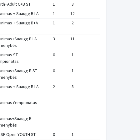
uth+Adult C+B ST
1
3
unimas + Suaugę B LA
1
12
unimas + Suaugę B+A
1
2
unimas+Suaugę B LA
3
11
rmenybės
unimas ST
0
1
mpionatas
unimas+Suaugę B ST
0
1
rmenybės
unimas + Suaugę B LA
2
8
unimas čempionatas
unimas+Suaugę B
rmenybės
SF Open YOUTH ST
0
1