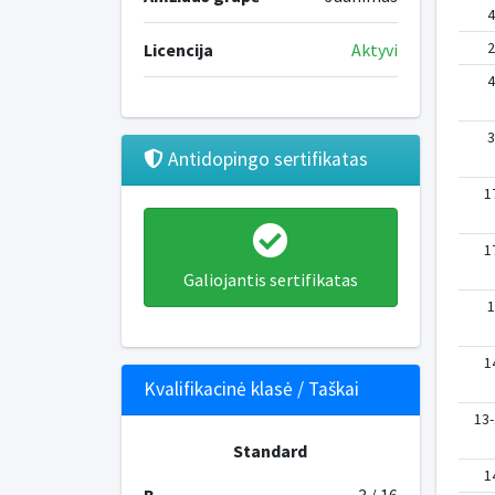
4
2
Licencija
Aktyvi
4
3
Antidopingo sertifikatas
1
1
Galiojantis sertifikatas
1
1
Kvalifikacinė klasė / Taškai
13-
Standard
1