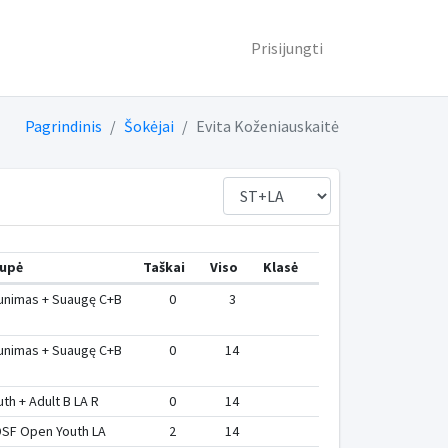
Prisijungti
Pagrindinis
Šokėjai
Evita Koženiauskaitė
upė
Taškai
Viso
Klasė
unimas + Suaugę C+B
0
3
unimas + Suaugę C+B
0
14
uth + Adult B LA R
0
14
SF Open Youth LA
2
14