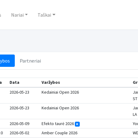
s
Nariai
Taškai
žybos
Partneriai
a
Data
Varžybos
Gr
2026-05-23
Kedainiai Open 2026
Ja
ST
2026-05-23
Kedainiai Open 2026
Ja
LA
2026-05-09
Efekto taurė 2026
Yo
R
10
2026-05-02
Amber Couple 2026
WD