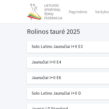
Pagrindinis
Varžybo
Rolinos taurė 2025
Solo Latino Jaunučiai I+II E3
Jaunučiai I+II E4
Jaunučiai I+II E6
Solo Latino Jaunučiai I+II D
Jauniai I D Standard