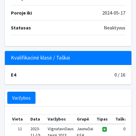
Poroje iki
2024-05-17
Statusas
Neaktyvus
Kvalifikacinė klasė / Taškai
E4
0 / 16
Varžybos
Vieta
Data
Varžybos
Grupė
Tipas
Taškai
11
2023-
V.Ignatavičiaus
Jaunučiai
0
K
11-19
taurė 2023
II E4