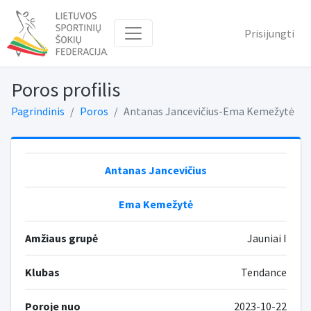
Prisijungti
Poros profilis
Pagrindinis
Poros
Antanas Jancevičius-Ema Kemežytė
Antanas Jancevičius
Ema Kemežytė
Amžiaus grupė
Jauniai I
Klubas
Tendance
Poroje nuo
2023-10-22