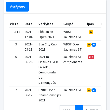
Varžybos
Vieta
Data
Varžybos
Grupė
Tipas
Taška
13-14
2021-
Lithuanian
WDSF
0
W
12-04
Open 2021
Jaunimas ST
3
2021-
Sun City Cup
WDSF Open
/
1
W
R
09-18
2021
Jaunimas ST
5
2021-
2021 m.
Jaunimas ST
1
Č/P
06-26
Lietuvos ST ir
čempionatas
LA šokių
čempionatai
bei
pirmenybės
7
2021-
Baltic Open
Jaunimas ST
/
0
W
R
06-12
Championships
2021