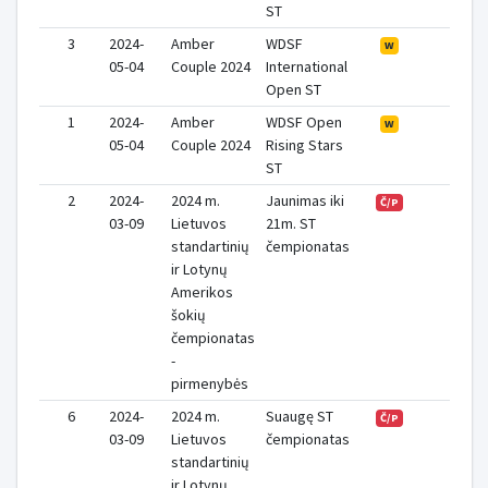
ST
3
2024-
Amber
WDSF
0
W
05-04
Couple 2024
International
Open ST
1
2024-
Amber
WDSF Open
0
W
05-04
Couple 2024
Rising Stars
ST
2
2024-
2024 m.
Jaunimas iki
0
Č/P
03-09
Lietuvos
21m. ST
standartinių
čempionatas
ir Lotynų
Amerikos
šokių
čempionatas
-
pirmenybės
6
2024-
2024 m.
Suaugę ST
0
Č/P
03-09
Lietuvos
čempionatas
standartinių
ir Lotynų