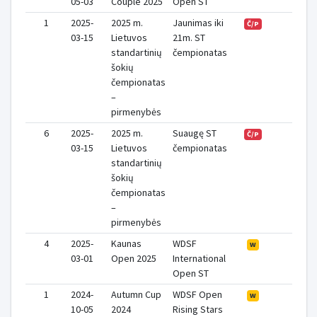
05-03
Couple 2025
Open ST
1
2025-
2025 m.
Jaunimas iki
0
Č/P
03-15
Lietuvos
21m. ST
standartinių
čempionatas
šokių
čempionatas
–
pirmenybės
6
2025-
2025 m.
Suaugę ST
0
Č/P
03-15
Lietuvos
čempionatas
standartinių
šokių
čempionatas
–
pirmenybės
4
2025-
Kaunas
WDSF
0
W
03-01
Open 2025
International
Open ST
1
2024-
Autumn Cup
WDSF Open
0
W
10-05
2024
Rising Stars