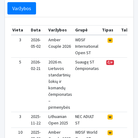
Varžybos
Vieta
Data
Varžybos
Grupė
Tipas
Taškai
3
2026-
Amber
WDSF
0
W
05-02
Couple 2026
International
Open ST
5
2026-
2026 m.
Suaugę ST
0
Č/P
02-21
Lietuvos
čempionatas
standartinių
šokių ir
komandų
čempionatas
–
pirmenybės
3
2025-
Lithuanian
NEC ADULT
0
W
11-22
Open 2025
ST
10
2025-
Amber
WDSF World
0
W