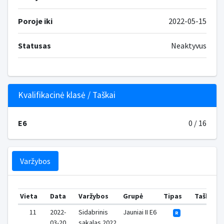
Poroje iki
2022-05-15
Statusas
Neaktyvus
Kvalifikacinė klasė / Taškai
E6
0 / 16
Varžybos
Vieta
Data
Varžybos
Grupė
Tipas
Taškai
11
2022-
Sidabrinis
Jauniai II E6
0
R
03-20
sakalas 2022