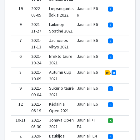
19
2022-
Liepsnojantis
Jauniai II E6
0
R
03-05
šokis 2022
R
9
2021-
Laikinoji
Jauniai II E6
0
R
11-27
Sostinė 2021
7
2021-
Jaunosios
Jauniai II E6
0
R
11-13
viltys 2021
6
2021-
Efekto taurė
Jauniai II E6
0
R
10-24
2021
8
2021-
Autumn Cup
Jauniai II E6
/
0
W
R
10-09
2021
9
2021-
Sūkurio taurė
Jauniai II E6
0
R
09-04
2021
12
2021-
Kėdainiai
Jauniai II E6
0
R
06-19
Open 2021
10-11
2021-
Jonava Open
Jauniai I+II
1
K
05-30
2021
E4
2
2020-
Dzūkijos
Jauniai I E4
2
R