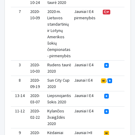
10-24
taurė 2020
7
2020-
2020 m.
Jauniai I E4
1
Č/P
10-09
Lietuvos
pirmenybės
standartinių
ir Lotynų
Amerikos
šokių
čempionatas
- pirmenybės
3
2020-
Rudens taurė
Jauniai I E4
3
R
10-03
2020
8
2020-
Sun City Cup
Jaunai I E4
/
2
W
R
09-19
2020
13-14
2020-
Liepsnojantis
Jauniai I E4
0
R
03-07
šokis 2020
11-12
2020-
Kylančios
Jauniai I E4
0
R
02-22
žvaigždės
2020
9
2020-
Kėdainiai
Jauniai I+II
1
W