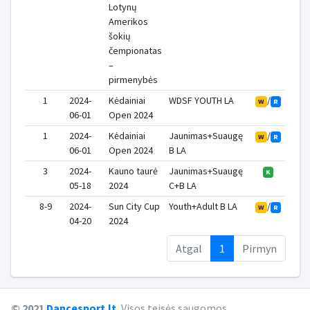
Lotynų
Amerikos
šokių
čempionatas
–
pirmenybės
1
2024-
Kėdainiai
WDSF YOUTH LA
/
W
R
06-01
Open 2024
1
2024-
Kėdainiai
Jaunimas+Suaugę
/
W
R
06-01
Open 2024
B LA
3
2024-
Kauno taurė
Jaunimas+Suaugę
K
05-18
2024
C+B LA
8-9
2024-
Sun City Cup
Youth+Adult B LA
/
W
R
04-20
2024
Atgal
1
Pirmyn
© 2021
Dancesport.lt
.
Visos teisės saugomos