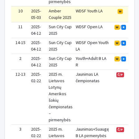
pirmenybės
10
2025-
Amber
WDSF Youth LA
W
05-03
Couple 2025
11
2025-
Sun City Cup
WDSF Open LA
/
W
R
04-12
2025
14-15
2025-
Sun City Cup
WDSF Open Youth
/
W
R
04-12
2025
LA
2
2025-
Sun City Cup
Youth+Adult B LA
/
W
R
04-12
2025
R
12-13
2025-
2025 m.
Jaunimas LA
Č/P
02-22
Lietuvos
čempionatas
Lotynų
Amerikos
šokių
čempionatas
–
pirmenybės
3
2025-
2025 m.
Jaunimas+Suaugę
Č/P
02-22
Lietuvos
B LA pirmenybės