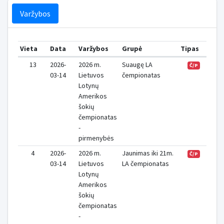
Varžybos
Vieta
Data
Varžybos
Grupė
Tipas
Taš
13
2026-
2026 m.
Suaugę LA
Č/P
03-14
Lietuvos
čempionatas
Lotynų
Amerikos
šokių
čempionatas
-
pirmenybės
4
2026-
2026 m.
Jaunimas iki 21m.
Č/P
03-14
Lietuvos
LA čempionatas
Lotynų
Amerikos
šokių
čempionatas
-