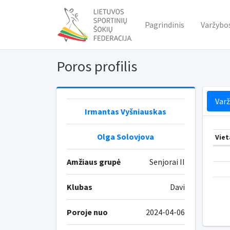
Pagrindinis
Varžybo
Poros profilis
Var
Irmantas Vyšniauskas
Olga Solovjova
Viet
Amžiaus grupė
Senjorai II
Klubas
Davi
Poroje nuo
2024-04-06