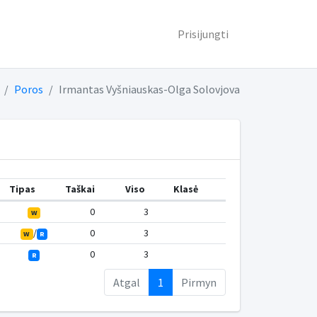
Prisijungti
Poros
Irmantas Vyšniauskas-Olga Solovjova
Tipas
Taškai
Viso
Klasė
0
3
W
/
0
3
W
R
0
3
R
Atgal
1
Pirmyn