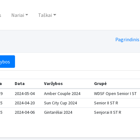
s
Nariai
Taškai
Pagrindinis
žybos
a
Data
Varžybos
Grupė
9
2024-05-04
Amber Couple 2024
WDSF Open Senior I ST
5
2024-04-20
Sun City Cup 2024
Senior II ST R
5
2024-04-06
Gintarėliai 2024
Senjorai II ST R