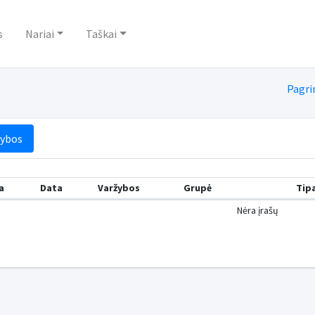
s
Nariai
Taškai
Pagri
žybos
a
Data
Varžybos
Grupė
Tip
Nėra įrašų