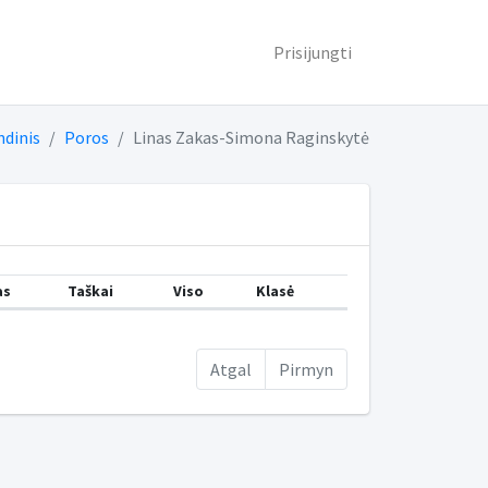
Prisijungti
ndinis
Poros
Linas Zakas-Simona Raginskytė
as
Taškai
Viso
Klasė
Atgal
Pirmyn