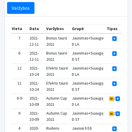
Varžybos
Vieta
Data
Varžybos
Grupė
Tipas
Taš
7
2021-
Bonus taurė
Jaunimas+Suauge
R
12-11
2021
D LA
6
2021-
Bonus taurė
Jaunimas+Suaugę
R
12-11
2021
D ST
12
2021-
Efekto taurė
Jaunimas+Suaugę
R
10-24
2021
D LA
11
2021-
Efekto taurė
Jaunimas+Suaugę
R
10-24
2021
D ST
8-9
2021-
Autumn Cup
Jaunimas+Suaugę
/
W
R
10-09
2021
D LA
9
2021-
Autumn Cup
Jaunimas+Suaugę
/
W
R
10-09
2021
D ST
4
2020-
Rudens
Jauniai II E6
R