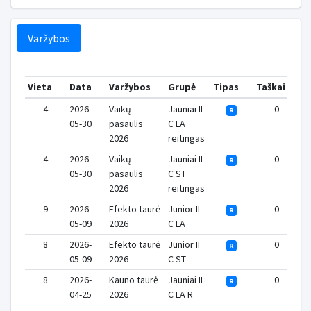
Varžybos
Vieta
Data
Varžybos
Grupė
Tipas
Taškai
V
4
2026-
Vaikų
Jauniai II
0
R
05-30
pasaulis
C LA
2026
reitingas
4
2026-
Vaikų
Jauniai II
0
R
05-30
pasaulis
C ST
2026
reitingas
9
2026-
Efekto taurė
Junior II
0
R
05-09
2026
C LA
8
2026-
Efekto taurė
Junior II
0
R
05-09
2026
C ST
8
2026-
Kauno taurė
Jauniai II
0
R
04-25
2026
C LA R