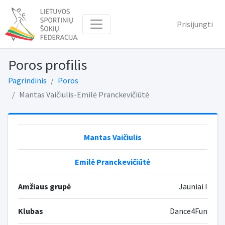
Prisijungti
Poros profilis
Pagrindinis
Poros
Mantas Vaičiulis-Emilė Pranckevičiūtė
Mantas Vaičiulis
Emilė Pranckevičiūtė
Amžiaus grupė
Jauniai I
Klubas
Dance4Fun