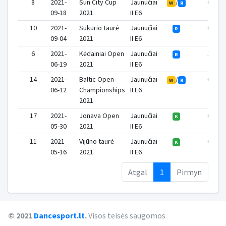
8
2021-
Sun City Cup
Jaunučiai
/
0
W
R
09-18
2021
II E6
10
2021-
Sūkurio taurė
Jaunučiai
0
R
09-04
2021
II E6
6
2021-
Kėdainiai Open
Jaunučiai
1
R
06-19
2021
II E6
14
2021-
Baltic Open
Jaunučiai
/
0
W
R
06-12
Championships
II E6
2021
17
2021-
Jonava Open
Jaunučiai
0
K
05-30
2021
II E6
11
2021-
Vijūno taurė -
Jaunučiai
0
K
05-16
2021
II E6
Atgal
1
Pirmyn
© 2021
Dancesport.lt
.
Visos teisės saugomos