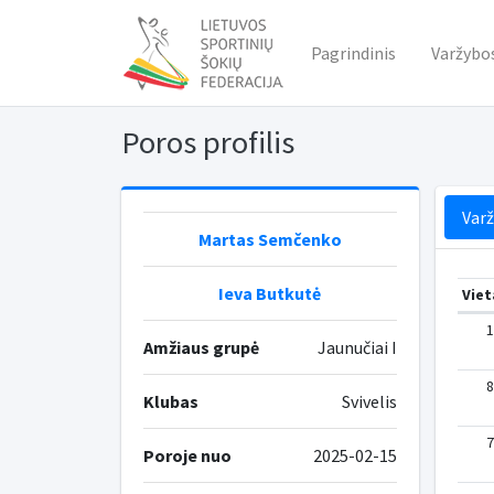
Pagrindinis
Varžybo
Poros profilis
Var
Martas Semčenko
Ieva Butkutė
Viet
1
Amžiaus grupė
Jaunučiai I
8
Klubas
Svivelis
7
Poroje nuo
2025-02-15