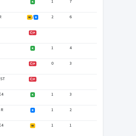
1
7
K
R
/
2
6
W
R
Č/P
1
4
K
0
3
Č/P
 ST
Č/P
 E4
1
3
K
4 R
1
2
R
 E4
1
1
W