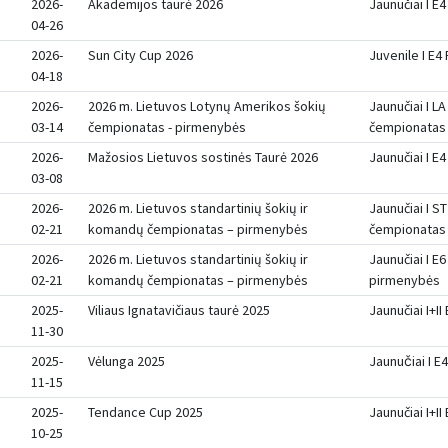
2026-
Akademijos taurė 2026
Jaunučiai I E4
04-26
2026-
Sun City Cup 2026
Juvenile I E4 
04-18
2026-
2026 m. Lietuvos Lotynų Amerikos šokių
Jaunučiai I LA
03-14
čempionatas - pirmenybės
čempionatas
2026-
Mažosios Lietuvos sostinės Taurė 2026
Jaunučiai I E4
03-08
2026-
2026 m. Lietuvos standartinių šokių ir
Jaunučiai I ST
02-21
komandų čempionatas – pirmenybės
čempionatas
2026-
2026 m. Lietuvos standartinių šokių ir
Jaunučiai I E6
02-21
komandų čempionatas – pirmenybės
pirmenybės
2025-
Viliaus Ignatavičiaus taurė 2025
Jaunučiai I+II
11-30
2025-
Vėlunga 2025
Jaunučiai I E
11-15
2025-
Tendance Cup 2025
Jaunučiai I+II
10-25