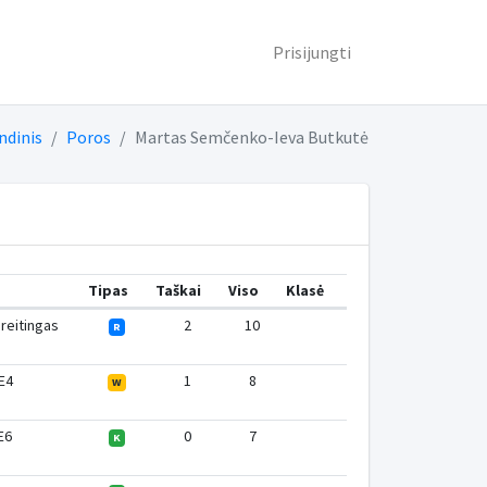
Prisijungti
ndinis
Poros
Martas Semčenko-Ieva Butkutė
Tipas
Taškai
Viso
Klasė
 reitingas
2
10
R
 E4
1
8
W
 E6
0
7
K