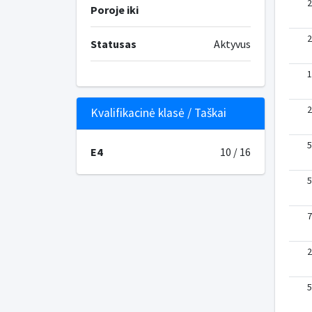
2
Poroje iki
2
Statusas
Aktyvus
1
2
Kvalifikacinė klasė / Taškai
5
E4
10 / 16
5
7
2
5