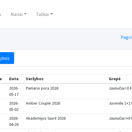
s
Nariai
Taškai
Pagri
žybos
a
Data
Varžybos
Grupė
2026-
Pamario pora 2026
Jaunučiai I E4
05-17
2026-
Amber Couple 2026
Juvenile 1+2
05-02
2026-
Akademijos taurė 2026
Jaunučiai I+II
04-26