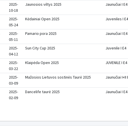
2025-
Jaunosios viltys 2025
Jaunučiai I E4
10-18
2025-
Kėdainiai Open 2025
Juveniles I E
05-24
2025-
Pamario pora 2025
Jaunučiai I E4
05-11
2025-
Sun City Cup 2025
Juvenile I E4
04-12
2025-
Klaipėda Open 2025
JUVENILE I E4
03-22
2025-
Mažosios Lietuvos sostinės Taurė 2025
Jaunučiai I+II
03-09
2025-
Dancelife taurė 2025
Jaunučiai I E4
02-09