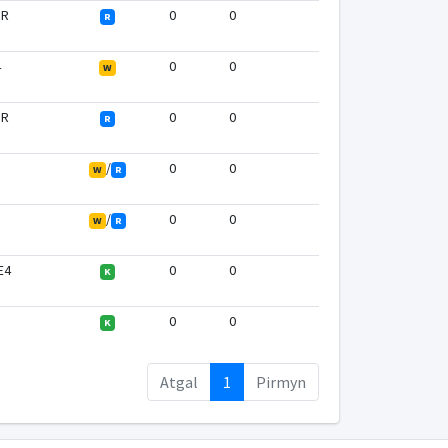
 R
0
0
R
4
0
0
W
 R
0
0
R
/
0
0
W
R
/
0
0
W
R
 E4
0
0
K
0
0
K
Atgal
1
Pirmyn