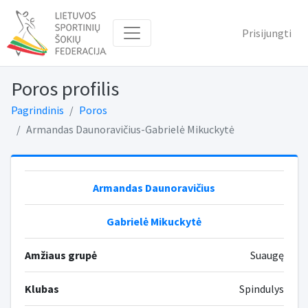
Prisijungti
Poros profilis
Pagrindinis
Poros
Armandas Daunoravičius-Gabrielė Mikuckytė
Armandas Daunoravičius
Gabrielė Mikuckytė
Amžiaus grupė
Suaugę
Klubas
Spindulys