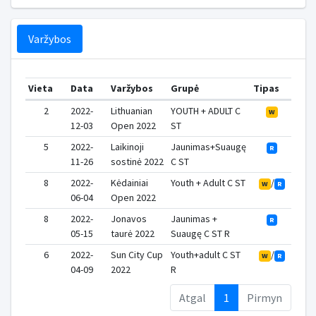
Varžybos
Vieta
Data
Varžybos
Grupė
Tipas
Taš
2
2022-
Lithuanian
YOUTH + ADULT C
W
12-03
Open 2022
ST
5
2022-
Laikinoji
Jaunimas+Suaugę
R
11-26
sostinė 2022
C ST
8
2022-
Kėdainiai
Youth + Adult C ST
/
W
R
06-04
Open 2022
8
2022-
Jonavos
Jaunimas +
R
05-15
taurė 2022
Suaugę C ST R
6
2022-
Sun City Cup
Youth+adult C ST
/
W
R
04-09
2022
R
Atgal
1
Pirmyn