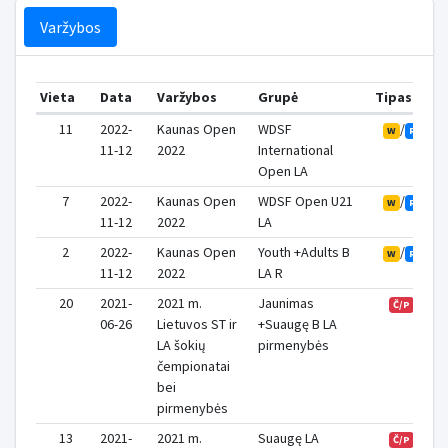
Varžybos
Vieta
Data
Varžybos
Grupė
Tipas
T
11
2022-
Kaunas Open
WDSF
/
W
R
11-12
2022
International
Open LA
7
2022-
Kaunas Open
WDSF Open U21
/
W
R
11-12
2022
LA
2
2022-
Kaunas Open
Youth +Adults B
/
W
R
11-12
2022
LA R
20
2021-
2021 m.
Jaunimas
Č/P
06-26
Lietuvos ST ir
+Suaugę B LA
LA šokių
pirmenybės
čempionatai
bei
pirmenybės
13
2021-
2021 m.
Suaugę LA
Č/P