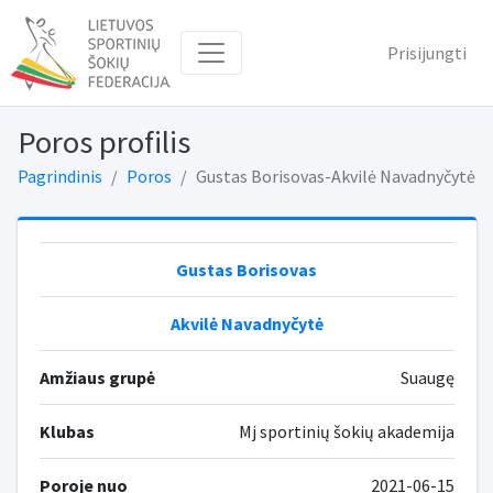
Prisijungti
Poros profilis
Pagrindinis
Poros
Gustas Borisovas-Akvilė Navadnyčytė
Gustas Borisovas
Akvilė Navadnyčytė
Amžiaus grupė
Suaugę
Klubas
Mj sportinių šokių akademija
Poroje nuo
2021-06-15