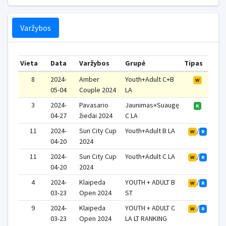
Varžybos
Vieta
Data
Varžybos
Grupė
Tipas
Ta
8
2024-
Amber
Youth+Adult C+B
W
05-04
Couple 2024
LA
3
2024-
Pavasario
Jaunimas+Suaugę
K
04-27
žiedai 2024
C LA
11
2024-
Sun City Cup
Youth+Adult B LA
/
W
R
04-20
2024
11
2024-
Sun City Cup
Youth+Adult C LA
/
W
R
04-20
2024
4
2024-
Klaipeda
YOUTH + ADULT B
/
W
R
03-23
Open 2024
ST
9
2024-
Klaipeda
YOUTH + ADULT C
/
W
R
03-23
Open 2024
LA LT RANKING