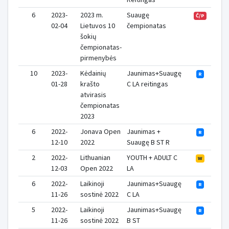
6
2023-
2023 m.
Suaugę
Č/P
02-04
Lietuvos 10
čempionatas
šokių
čempionatas-
pirmenybės
10
2023-
Kėdainių
Jaunimas+Suaugę
R
01-28
krašto
C LA reitingas
atvirasis
čempionatas
2023
6
2022-
Jonava Open
Jaunimas +
R
12-10
2022
Suaugę B ST R
2
2022-
Lithuanian
YOUTH + ADULT C
W
12-03
Open 2022
LA
6
2022-
Laikinoji
Jaunimas+Suaugę
R
11-26
sostinė 2022
C LA
5
2022-
Laikinoji
Jaunimas+Suaugę
R
11-26
sostinė 2022
B ST