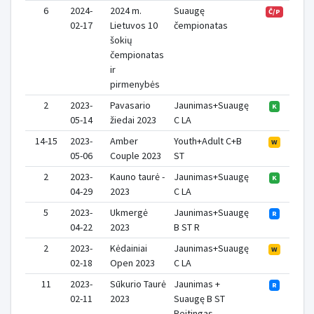
6
2024-
2024 m.
Suaugę
Č/P
02-17
Lietuvos 10
čempionatas
šokių
čempionatas
ir
pirmenybės
2
2023-
Pavasario
Jaunimas+Suaugę
K
05-14
žiedai 2023
C LA
14-15
2023-
Amber
Youth+Adult C+B
W
05-06
Couple 2023
ST
2
2023-
Kauno taurė -
Jaunimas+Suaugę
K
04-29
2023
C LA
5
2023-
Ukmergė
Jaunimas+Suaugę
R
04-22
2023
B ST R
2
2023-
Kėdainiai
Jaunimas+Suaugę
W
02-18
Open 2023
C LA
11
2023-
Sūkurio Taurė
Jaunimas +
R
02-11
2023
Suaugę B ST
Reitingas