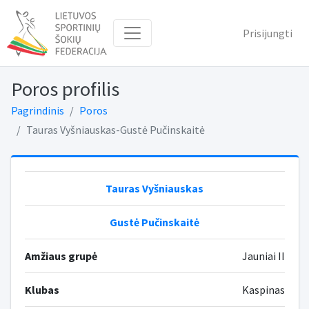
Prisijungti
Poros profilis
Pagrindinis
Poros
Tauras Vyšniauskas-Gustė Pučinskaitė
Tauras Vyšniauskas
Gustė Pučinskaitė
Amžiaus grupė
Jauniai II
Klubas
Kaspinas