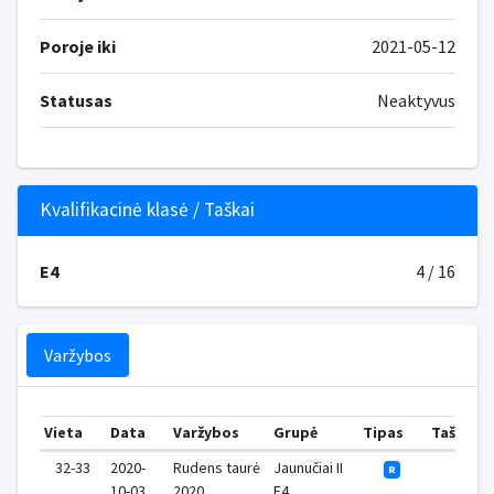
Poroje iki
2021-05-12
Statusas
Neaktyvus
Kvalifikacinė klasė / Taškai
E4
4 / 16
Varžybos
Vieta
Data
Varžybos
Grupė
Tipas
Taškai
32-33
2020-
Rudens taurė
Jaunučiai II
0
R
10-03
2020
E4