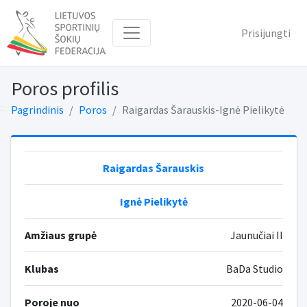
Prisijungti
Poros profilis
Pagrindinis
Poros
Raigardas Šarauskis-Ignė Pielikytė
Raigardas Šarauskis
Ignė Pielikytė
Amžiaus grupė
Jaunučiai II
Klubas
BaDa Studio
Poroje nuo
2020-06-04