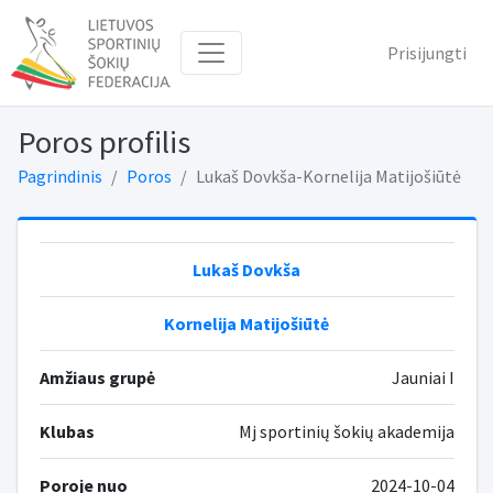
Prisijungti
Poros profilis
Pagrindinis
Poros
Lukaš Dovkša-Kornelija Matijošiūtė
Lukaš Dovkša
Kornelija Matijošiūtė
Amžiaus grupė
Jauniai I
Klubas
Mj sportinių šokių akademija
Poroje nuo
2024-10-04