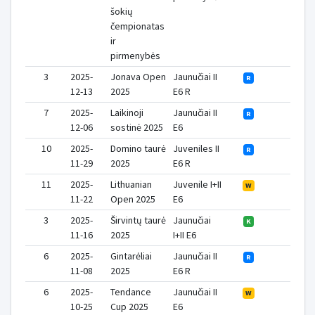
šokių
čempionatas
ir
pirmenybės
3
2025-
Jonava Open
Jaunučiai II
1
R
12-13
2025
E6 R
7
2025-
Laikinoji
Jaunučiai II
0
R
12-06
sostinė 2025
E6
10
2025-
Domino taurė
Juveniles II
0
R
11-29
2025
E6 R
11
2025-
Lithuanian
Juvenile I+II
0
W
11-22
Open 2025
E6
3
2025-
Širvintų taurė
Jaunučiai
2
K
11-16
2025
I+II E6
6
2025-
Gintarėliai
Jaunučiai II
1
R
11-08
2025
E6 R
6
2025-
Tendance
Jaunučiai II
0
W
10-25
Cup 2025
E6