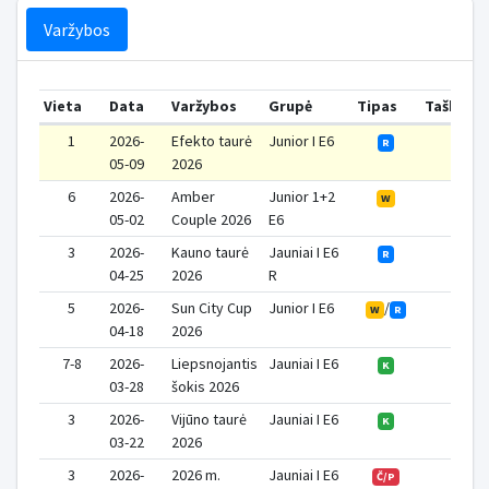
Varžybos
Vieta
Data
Varžybos
Grupė
Tipas
Taškai
1
2026-
Efekto taurė
Junior I E6
3
R
05-09
2026
6
2026-
Amber
Junior 1+2
1
W
05-02
Couple 2026
E6
3
2026-
Kauno taurė
Jauniai I E6
2
R
04-25
2026
R
5
2026-
Sun City Cup
Junior I E6
/
1
W
R
04-18
2026
7-8
2026-
Liepsnojantis
Jauniai I E6
0
K
03-28
šokis 2026
3
2026-
Vijūno taurė
Jauniai I E6
1
K
03-22
2026
3
2026-
2026 m.
Jauniai I E6
Č/P