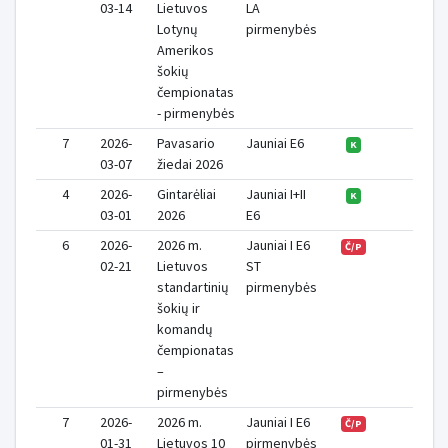
03-14
Lietuvos
LA
Lotynų
pirmenybės
Amerikos
šokių
čempionatas
- pirmenybės
7
2026-
Pavasario
Jauniai E6
0
K
03-07
žiedai 2026
4
2026-
Gintarėliai
Jauniai I+II
2
K
03-01
2026
E6
6
2026-
2026 m.
Jauniai I E6
Č/P
02-21
Lietuvos
ST
standartinių
pirmenybės
šokių ir
komandų
čempionatas
–
pirmenybės
7
2026-
2026 m.
Jauniai I E6
1
Č/P
01-31
Lietuvos 10
pirmenybės