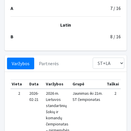
A
7 / 16
Latin
B
8 / 16
Varžybos
Partnerės
Vieta
Data
Varžybos
Grupė
Taškai
Vi
2
2026-
2026 m.
Jaunimas iki 21m.
2
02-21
Lietuvos
ST čempionatas
standartinių
šokių ir
komandų
čempionatas
– pirmenybės