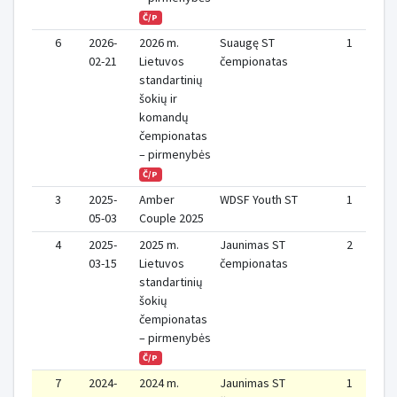
Č/P
6
2026-
2026 m.
Suaugę ST
1
02-21
Lietuvos
čempionatas
standartinių
šokių ir
komandų
čempionatas
– pirmenybės
Č/P
3
2025-
Amber
WDSF Youth ST
1
05-03
Couple 2025
4
2025-
2025 m.
Jaunimas ST
2
03-15
Lietuvos
čempionatas
standartinių
šokių
čempionatas
– pirmenybės
Č/P
7
2024-
2024 m.
Jaunimas ST
1