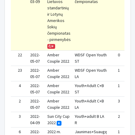
03-09
Lietuvos
čempionatas
standartinių
ir Lotynų
Amerikos
šokių
čempionatas
- pirmenybės
Č/P
22
2022-
Amber
WDSF Open Youth
0
05-07
Couple 2022
ST
23
2022-
Amber
WDSF Open Youth
1
05-07
Couple 2022
LA
4
2022-
Amber
Youth+Adult C+B
1
05-07
Couple 2022
ST
2
2022-
Amber
Youth+Adult C+B
3
05-07
Couple 2022
LA
3
2022-
Sun City Cup
Youth+adult B LA
2
04-09
2022
R
R
6
2022-
2022 m.
Jaunimas+Suaugę
1