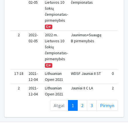
02-05
Lietuvos 10
čempionatas
šokių
čempionatas-
pirmenybės
Č/P
2
2022-
2022 m.
Jaunimas+Suaugę
02-05
Lietuvos 10
B pirmenybės
šokių
čempionatas-
pirmenybės
Č/P
17-18
2021-
Lithuanian
WDSF Jauniai II ST
0
12-04
Open 2021
2
2021-
Lithuanian
Jauniai II C LA
2
12-04
Open 2021
Atgal
1
2
3
Pirmyn