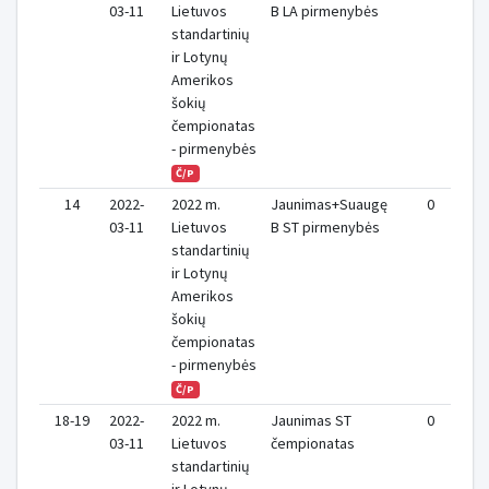
03-11
Lietuvos
B LA pirmenybės
standartinių
ir Lotynų
Amerikos
šokių
čempionatas
- pirmenybės
Č/P
14
2022-
2022 m.
Jaunimas+Suaugę
0
03-11
Lietuvos
B ST pirmenybės
standartinių
ir Lotynų
Amerikos
šokių
čempionatas
- pirmenybės
Č/P
18-19
2022-
2022 m.
Jaunimas ST
0
03-11
Lietuvos
čempionatas
standartinių