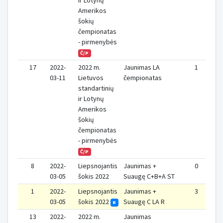
ir Lotynų
Amerikos
šokių
čempionatas
- pirmenybės
Č/P
17
2022-
2022 m.
Jaunimas LA
1
03-11
Lietuvos
čempionatas
standartinių
ir Lotynų
Amerikos
šokių
čempionatas
- pirmenybės
Č/P
8
2022-
Liepsnojantis
Jaunimas +
0
03-05
šokis 2022
Suaugę C+B+A ST
1
2022-
Liepsnojantis
Jaunimas +
3
03-05
šokis 2022
Suaugę C LA R
R
13
2022-
2022 m.
Jaunimas