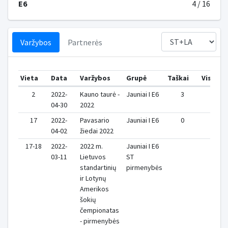
E6
4 / 16
Varžybos
Partnerės
Vieta
Data
Varžybos
Grupė
Taškai
Viso
2
2022-
Kauno taurė -
Jauniai I E6
3
4
04-30
2022
17
2022-
Pavasario
Jauniai I E6
0
1
04-02
žiedai 2022
17-18
2022-
2022 m.
Jauniai I E6
03-11
Lietuvos
ST
standartinių
pirmenybės
ir Lotynų
Amerikos
šokių
čempionatas
- pirmenybės