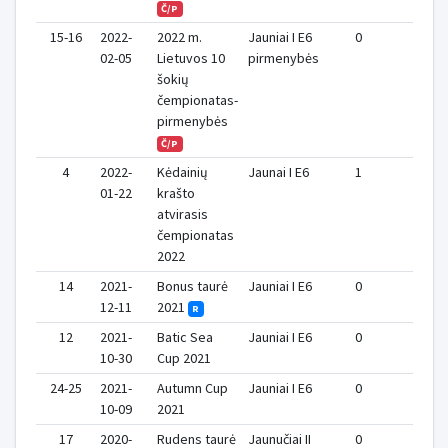
Č/P
15-16
2022-
2022 m.
Jauniai I E6
0
1
02-05
Lietuvos 10
pirmenybės
šokių
čempionatas-
pirmenybės
Č/P
4
2022-
Kėdainių
Jaunai I E6
1
1
01-22
krašto
atvirasis
čempionatas
2022
14
2021-
Bonus taurė
Jauniai I E6
0
0
12-11
2021
R
12
2021-
Batic Sea
Jauniai I E6
0
0
10-30
Cup 2021
24-25
2021-
Autumn Cup
Jauniai I E6
0
0
10-09
2021
17
2020-
Rudens taurė
Jaunučiai II
0
0