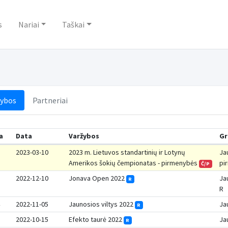
s
Nariai
Taškai
žybos
Partneriai
a
Data
Varžybos
Gr
2023-03-10
2023 m. Lietuvos standartinių ir Lotynų
Ja
Amerikos šokių čempionatas - pirmenybės
pi
Č/P
2022-12-10
Jonava Open 2022
Ja
R
R
2022-11-05
Jaunosios viltys 2022
Ja
R
2022-10-15
Efekto taurė 2022
Ja
R