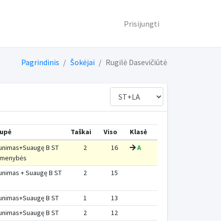
Prisijungti
Pagrindinis
Šokėjai
Rugilė Dasevičiūtė
upė
Taškai
Viso
Klasė
unimas+Suaugę B ST
2
16
A
rmenybės
unimas + Suaugę B ST
2
15
unimas+Suaugę B ST
1
13
unimas+Suaugę B ST
2
12