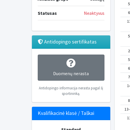
5
6
Statusas
Neaktyvus
1
5
Antidopingo sertifikatas
2
5
6
Duomenų nerasta
7
1
Antidopingo informacija nerasta pagal šį
sportininką.
8
13-
Kvalifikacinė klasė / Taškai
1
Standard