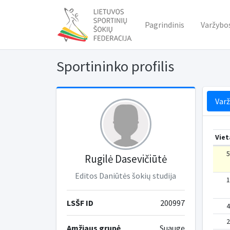
Pagrindinis
Varžybo
Sportininko profilis
Var
Viet
5
Rugilė Dasevičiūtė
Editos Daniūtės šokių studija
1
LSŠF ID
200997
4
2
Amžiaus grupė
Suaugę