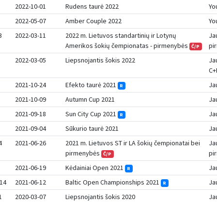
2022-10-01
Rudens taurė 2022
Yo
2022-05-07
Amber Couple 2022
Yo
3
2022-03-11
2022 m. Lietuvos standartinių ir Lotynų
Ja
Amerikos šokių čempionatas - pirmenybės
pi
Č/P
2022-03-05
Liepsnojantis šokis 2022
Ja
C+
2021-10-24
Efekto taurė 2021
Ja
R
2021-10-09
Autumn Cup 2021
Ja
2021-09-18
Sun City Cup 2021
Ja
R
2021-09-04
Sūkurio taurė 2021
Ja
4
2021-06-26
2021 m. Lietuvos ST ir LA šokių čempionatai bei
Ja
pirmenybės
pi
Č/P
2021-06-19
Kėdainiai Open 2021
Ja
R
14
2021-06-12
Baltic Open Championships 2021
Ja
R
1
2020-03-07
Liepsnojantis šokis 2020
Ja