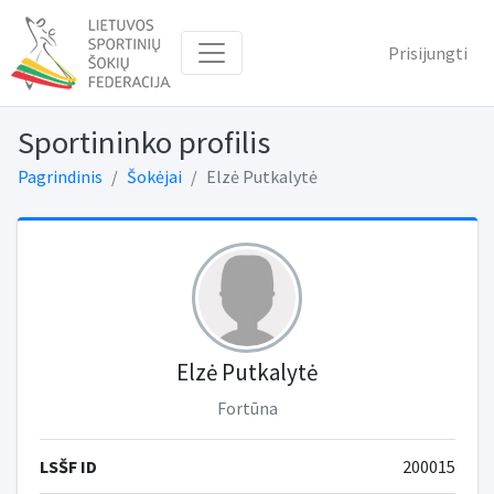
Prisijungti
Sportininko profilis
Pagrindinis
Šokėjai
Elzė Putkalytė
Elzė Putkalytė
Fortūna
LSŠF ID
200015