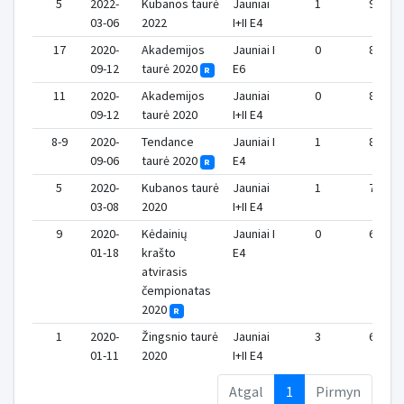
5
2022-
Kubanos taurė
Jauniai
1
9
03-06
2022
I+II E4
17
2020-
Akademijos
Jauniai I
0
8
09-12
taurė 2020
E6
R
11
2020-
Akademijos
Jauniai
0
8
09-12
taurė 2020
I+II E4
8-9
2020-
Tendance
Jauniai I
1
8
09-06
taurė 2020
E4
R
5
2020-
Kubanos taurė
Jauniai
1
7
03-08
2020
I+II E4
9
2020-
Kėdainių
Jauniai I
0
6
01-18
krašto
E4
atvirasis
čempionatas
2020
R
1
2020-
Žingsnio taurė
Jauniai
3
6
01-11
2020
I+II E4
Atgal
1
Pirmyn