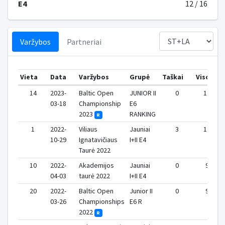
E4
12 / 16
Varžybos
Partneriai
Vieta
Data
Varžybos
Grupė
Taškai
Viso
14
2023-
Baltic Open
JUNIOR II
0
12
03-18
Championship
E6
2023
RANKING
R
1
2022-
Viliaus
Jauniai
3
12
10-29
Ignatavičiaus
I+II E4
Taurė 2022
10
2022-
Akademijos
Jauniai
0
9
04-03
taurė 2022
I+II E4
20
2022-
Baltic Open
Junior II
0
9
03-26
Championships
E6 R
2022
R