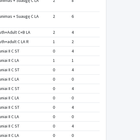
unimas + Suaugę C LA
2
8
unimas + Suaugę C LA
2
6
uth+Adult C+B LA
2
4
uth+adult C LA R
1
2
niai II C ST
0
4
niai II C LA
1
1
niai II C ST
0
4
niai II C LA
0
0
niai II C ST
0
4
niai II C LA
0
0
niai II C ST
0
4
niai II C LA
0
0
niai II C ST
0
4
niai II C LA
0
0