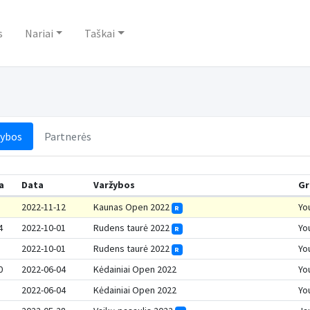
s
Nariai
Taškai
žybos
Partnerės
a
Data
Varžybos
Gr
2022-11-12
Kaunas Open 2022
Yo
R
4
2022-10-01
Rudens taurė 2022
Yo
R
2022-10-01
Rudens taurė 2022
Yo
R
0
2022-06-04
Kėdainiai Open 2022
Yo
2022-06-04
Kėdainiai Open 2022
Yo