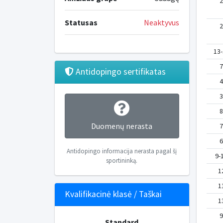
2
Statusas
Neaktyvus
2
13-
7
Antidopingo sertifikatas
4
3
8
Duomenų nerasta
7
6
Antidopingo informacija nerasta pagal šį
9-
sportininką.
1
1
Kvalifikacinė klasė / Taškai
1
9
Standard