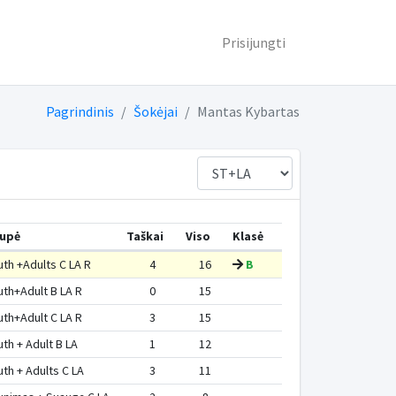
Prisijungti
Pagrindinis
Šokėjai
Mantas Kybartas
upė
Taškai
Viso
Klasė
uth +Adults C LA R
4
16
B
uth+Adult B LA R
0
15
uth+Adult C LA R
3
15
uth + Adult B LA
1
12
uth + Adults C LA
3
11