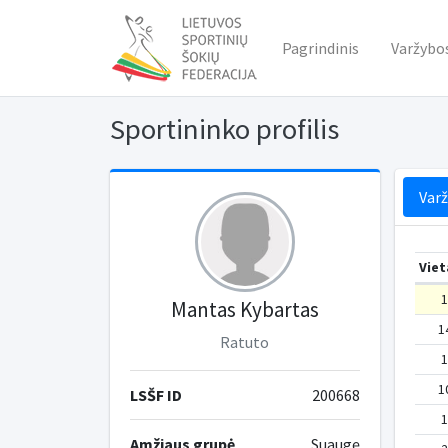
Pagrindinis
Varžybo
Sportininko profilis
Var
Viet
1
Mantas Kybartas
1
Ratuto
1
1
LSŠF ID
200668
1
Amžiaus grupė
Suaugę